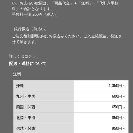
い。お支払い総額は、「商品代金」＋「送料」+「代引き手数
料」の合計となります。
手数料一律 250円（税込）
・ 銀行振込（前払い）
ご注文後1週間以内にお振込みください。ご入金確認後、発送さ
せて頂きます。
詳しくは
コチラ
配送・送料について
・送料
沖縄
1,350円～
九州・中国
600円～
四国・関西
650円～
北陸・東海
850円～
信越・関東
950円～