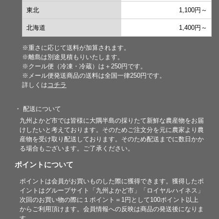
東北
1,100円～
北海道
1,400円～
※重さに応じて送料が加算されます。
※離島は別途見積もりいたします。
※クール便（冷凍・冷蔵）は＋250円です。
※メール便発送商品の送料は全国一律250円です。
詳しくは
コチラ
・ 配送について
九州よかど市では皆様に大隅半島の採りたて新鮮な農産物をお届
けしたいと考えております。そのためご注文分を元に農家より農
産物を受け取り配送しております。そのため配送までに数日かか
る場合もございます。ご了承ください。
ポイントについて
ポイントは会員がお買いものした際に獲得できます。獲得したポ
イントはグループサイト「九州よかど市」「ロイヤルハイネス」
次回のお買い物の際に１ポイント＝1円として100ポイント以上
からご利用頂けます。会員情報への反映は商品の発送後になりま
す。