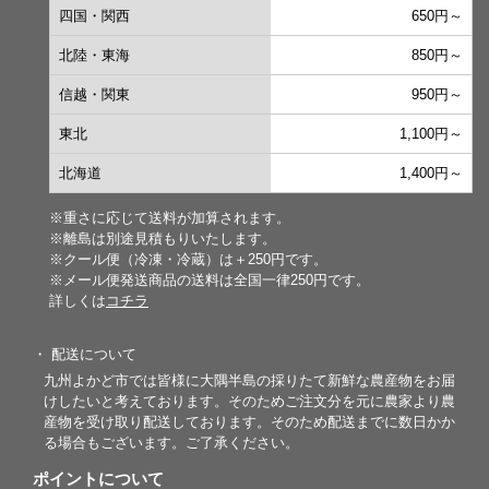
四国・関西
650円～
北陸・東海
850円～
信越・関東
950円～
東北
1,100円～
北海道
1,400円～
※重さに応じて送料が加算されます。
※離島は別途見積もりいたします。
※クール便（冷凍・冷蔵）は＋250円です。
※メール便発送商品の送料は全国一律250円です。
詳しくは
コチラ
・ 配送について
九州よかど市では皆様に大隅半島の採りたて新鮮な農産物をお届
けしたいと考えております。そのためご注文分を元に農家より農
産物を受け取り配送しております。そのため配送までに数日かか
る場合もございます。ご了承ください。
ポイントについて