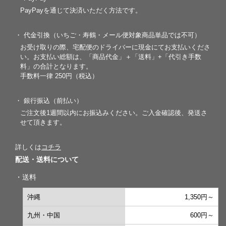
PayPayを通じて決済いただく方法です。
・ 代金引換（いちご・寿鶴・メール便対象商品単品では不可）
お受け取りの際、宅配便のドライバーに現金にてお支払いくださ
い。お支払い総額は、「商品代金」＋「送料」+「代引き手数
料」の合計となります。
手数料一律 250円（税込）
・ 銀行振込（前払い）
ご注文後1週間以内にお振込みください。ご入金確認後、発送さ
せて頂きます。
詳しくは
コチラ
配送・送料について
・送料
沖縄
1,350円～
九州・中国
600円～