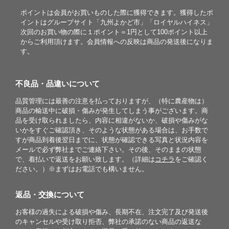
ポイントは会員がお買いものした際に獲得できます。獲得したポ
イントはグループサイト「九州よかど市」「ロイヤルハイネス」
次回のお買い物の際に１ポイント＝1円として100ポイント以上
からご利用頂けます。会員情報への反映は商品の発送後になりま
す。
不良品・品違いについて
品質管理には最善の注意を払っておりますが、（特に農産物は）
商品の輸送中に破損・傷みが発生してしまう事がございます。商
品を受け取られましたら、内容に相違がないか、破損や傷みがな
いかをすぐご確認頂き、そのような状態がある場合は、お手数で
すが商品到着後翌日までに、状態が確認できる写真と状況内容を
メールで必ず弊社までご連絡下さい。その後、そのままの状態
で、着払いで返送をお願い致します。（詳細は
コチラ
をご確認く
ださい。）※まずはお電話でも構いません。
返品・交換について
お客様の過失による破損や傷み、長期不在、注文完了及び発送後
のキャンセルや受け取り拒否、弊社の承諾のない商品の返送な