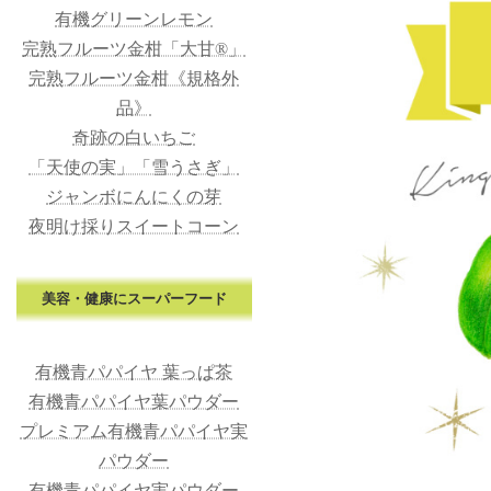
有機グリーンレモン
完熟フルーツ金柑「大甘®」
完熟フルーツ金柑《規格外
品》
奇跡の白いちご
「天使の実」「雪うさぎ」
ジャンボにんにくの芽
夜明け採りスイートコーン
美容・健康にスーパーフード
有機青パパイヤ 葉っぱ茶
有機青パパイヤ葉パウダー
プレミアム有機青パパイヤ実
パウダー
有機青パパイヤ実パウダー