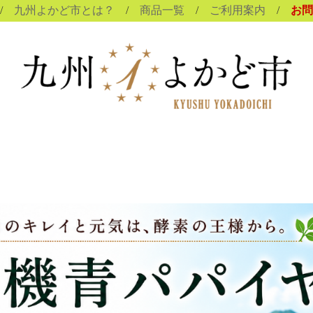
/
九州よかど市とは？
/
商品一覧
/
ご利用案内
/
お問